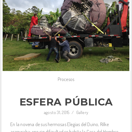
Procesos
ESFERA PÚBLICA
agosto 31, 2015
/
Gallery
En la novena de sus hermosas Elegías del Duino, Rilke
aseguraba: «no sin dificultad se habita la Casa del Hombre,